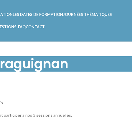
DATION
LES DATES DE FORMATION
JOURNÉES THÉMATIQUES
ESTIONS-FAQ
CONTACT
 Draguignan
in.
t participer à nos 3 sessions annuelles.