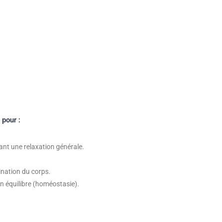
 pour :
rant une relaxation générale.
mination du corps.
on équilibre (homéostasie).