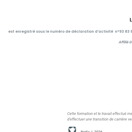
est enregistré sous le numéro de déclaration d’activité n°93 8
Affilié
visager la pratique de la Reflexologie plantaire de manière professionnelle ,
ejoint mes aspirations ..