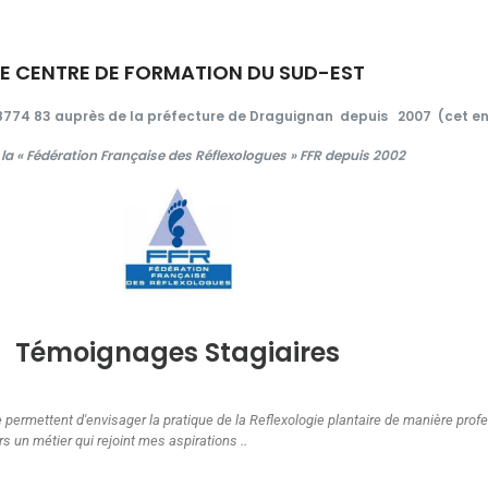
LE CENTRE DE FORMATION DU SUD-EST
3 8774 83 auprès de la préfecture de Draguignan depuis
2007 (cet en
 à la « Fédération Française des Réflexologues » FFR depuis 2002
Témoignages Stagiaires
Cette formation m'a beaucoup apportée .Cette méthode naturelle et l'i
complémentaires que je souhaitais pour etre en accord avec même.
Pauline V. 2026