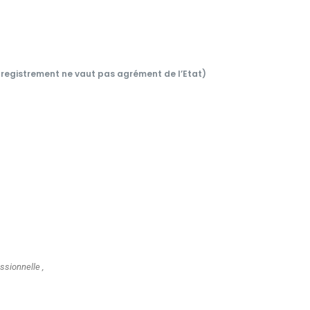
registrement ne vaut pas agrément de l’Etat)
ntérêt de cette pratique m'apportent les compétences
Cett